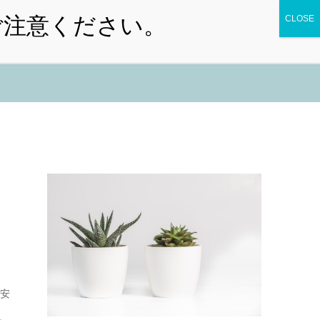
ン予約
お知らせ
院内案内
アクセス
、安
。