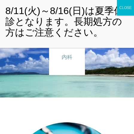
までのこうじクリニック
HOME
診療科目
内科
一般外来予約（成人・小児）
予防接種・乳児健診予約
インフルエンザワクチン予約
お知らせ
院内案内